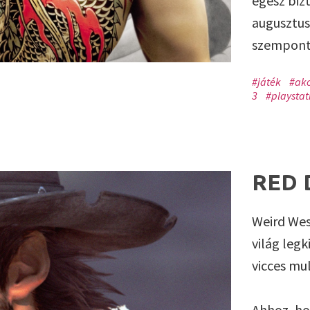
egész biz
augusztus
szempontb
#játék
#akc
3
#playstat
RED 
Weird Wes
világ leg
vicces mu
Ahhoz, ho