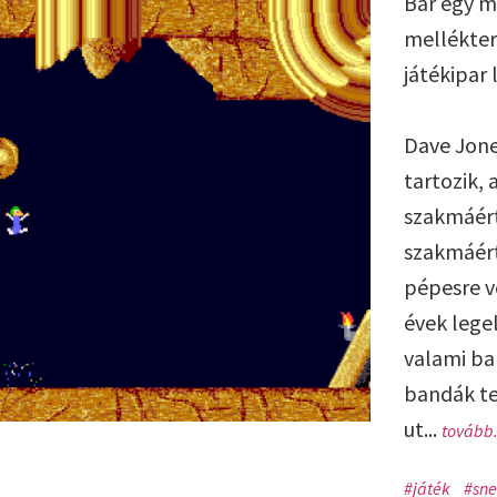
Bár egy m
mellékter
játékipar 
Dave Jone
tartozik, 
szakmáért
szakmáért,
pépesre v
évek lege
valami ba
bandák te
ut...
tovább.
#játék
#sne