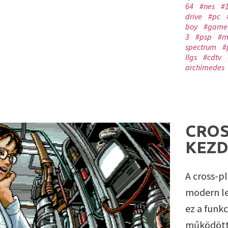
64
#nes
#
drive
#pc
boy
#game 
3
#psp
#m
spectrum
#
IIgs
#cdtv
archimedes
CROS
KEZD
A cross-p
modern le
ez a funk
működött