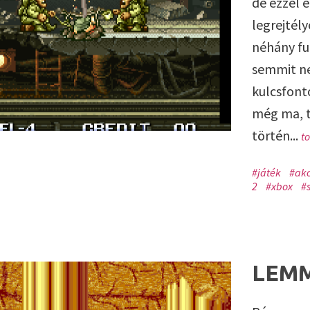
de ezzel 
legrejtély
néhány fu
semmit ne
kulcsfont
még ma, t
történ...
t
#játék
#akc
2
#xbox
#
LEM