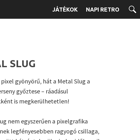
JÁTÉKOK
NAPI RETRO
L SLUG
 pixel gyönyörű, hát a Metal Slug a
rseny győztese – ráadásul
kként is megkerülhetetlen!
lug nem egyszerűen a pixelgrafika
nek legfényesebben ragyogó csillaga,