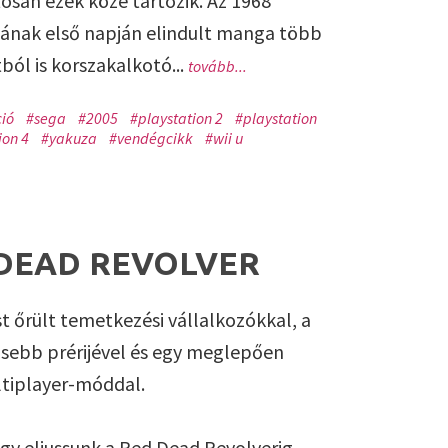
tosan ezek közé tartozik. Az 1968
ának első napján elindult manga több
ól is korszakalkotó...
tovább...
ió
#sega
#2005
#playstation 2
#playstation
ion 4
#yakuza
#vendégcikk
#wii u
DEAD REVOLVER
t őrült temetkezési vállalkozókkal, a
kisebb prérijével és egy meglepően
ltiplayer-móddal.
gy eljussunk a Red Dead Revolverig –