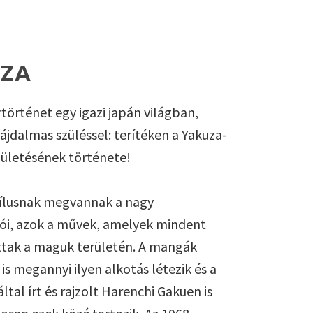
UZA
történet egy igazi japán világban,
ájdalmas szüléssel: terítéken a Yakuza-
zületésének története!
ílusnak megvannak a nagy
tói, azok a művek, amelyek mindent
ttak a maguk területén. A mangák
is megannyi ilyen alkotás létezik és a
ltal írt és rajzolt Harenchi Gakuen is