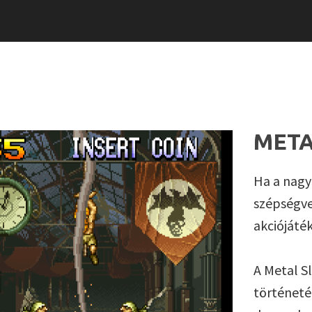
META
Ha a nagy
szépségve
akciójáté
A Metal S
történeté