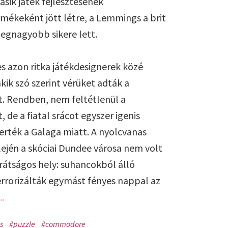
ásik játék fejlesztésének
mékeként jött létre, a Lemmings a brit
legnagyobb sikere lett.
s azon ritka játékdesignerek közé
akik szó szerint vérüket adták a
. Rendben, nem feltétlenül a
 de a fiatal srácot egyszer igenis
erték a Galaga miatt. A nyolcvanas
lején a skóciai Dundee városa nem volt
rátságos hely: suhancokból álló
rrorizálták egymást fényes nappal az
..
s
#puzzle
#commodore