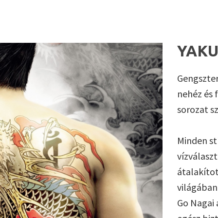
YAK
Gengszter
nehéz és f
sorozat s
Minden st
vízválasz
átalakíto
világában 
Go Nagai á