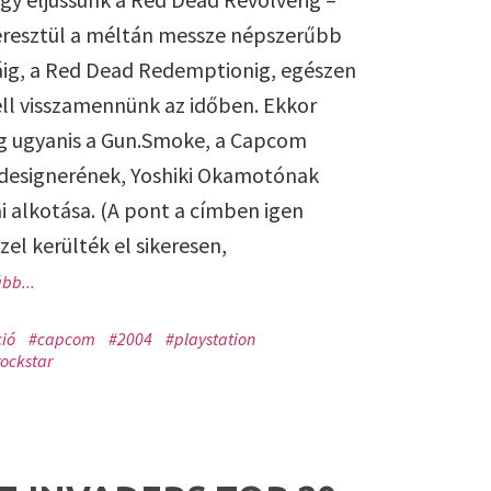
eresztül a méltán messze népszerűbb
áig, a Red Dead Redemptionig, egészen
ell visszamennünk az időben. Ekkor
g ugyanis a Gun.Smoke, a Capcom
designerének, Yoshiki Okamotónak
i alkotása. (A pont a címben igen
zel kerülték el sikeresen,
bb...
ió
#capcom
#2004
#playstation
rockstar