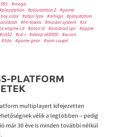
1991
#mega
#playstation
#playstation 2
#game
boy color
#atari lynx
#amiga
#playstation
acintosh
#fm towns
#master system
#zx
pc engine cd
#atari st
#amstrad cpc
#apple
#cd32
#cd-i
#sharp x68000
#acorn
#3do
#game gear
#sam coupé
S-PLATFORM
ETEK
latform multiplayert kifejezetten
hetőségnek vélik a legtöbben – pedig
ció már 30 éve is minden további nélkül
.