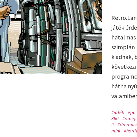
Retro.Lan
játék érd
hatalmas 
szimplán 
kiadnak, 
következm
programok
hátha nyú
valamiben 
#játék
#pc
360
#amig
ii
#dreamca
mini
#hard