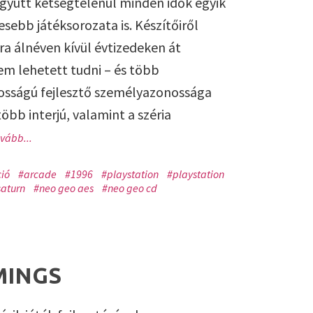
együtt kétségtelenül minden idők egyik
esebb játéksorozata is. Készítőiről
ra álnéven kívül évtizedeken át
m lehetett tudni – és több
osságú fejlesztő személyazonossága
öbb interjú, valamint a széria
ovább...
ió
#arcade
#1996
#playstation
#playstation
saturn
#neo geo aes
#neo geo cd
MINGS