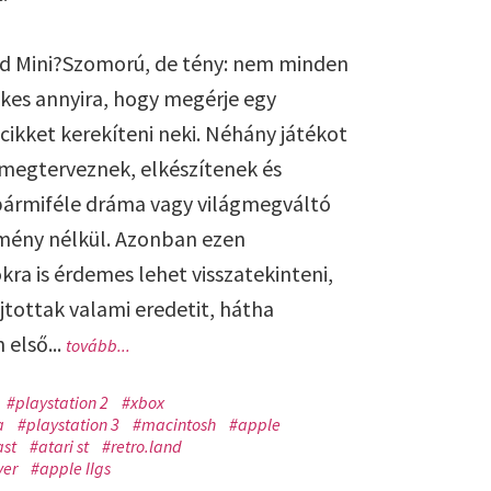
d Mini?Szomorú, de tény: nem minden
ekes annyira, hogy megérje egy
cikket kerekíteni neki. Néhány játékot
megterveznek, elkészítenek és
bármiféle dráma vagy világmegváltó
ény nélkül. Azonban ezen
ra is érdemes lehet visszatekinteni,
jtottak valami eredetit, hátha
első...
tovább...
#playstation 2
#xbox
a
#playstation 3
#macintosh
#apple
st
#atari st
#retro.land
ver
#apple IIgs