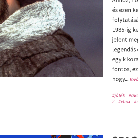
és ezen k
folytatás
1985-ig k
jelent me
legendás 
egyik kora
fontos, ez
hogy...
tová
#játék
#akc
2
#xbox
#