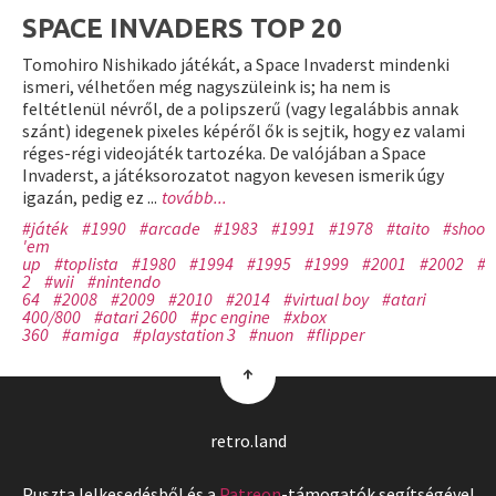
SPACE INVADERS TOP 20
Tomohiro Nishikado játékát, a Space Invaderst mindenki
ismeri, vélhetően még nagyszüleink is; ha nem is
feltétlenül névről, de a polipszerű (vagy legalábbis annak
szánt) idegenek pixeles képéről ők is sejtik, hogy ez valami
réges-régi videojáték tartozéka. De valójában a Space
Invaderst, a játéksorozatot nagyon kevesen ismerik úgy
igazán, pedig ez ...
tovább...
#játék
#1990
#arcade
#1983
#1991
#1978
#taito
#shoot
'em
up
#toplista
#1980
#1994
#1995
#1999
#2001
#2002
#p
2
#wii
#nintendo
64
#2008
#2009
#2010
#2014
#virtual boy
#atari
400/800
#atari 2600
#pc engine
#xbox
360
#amiga
#playstation 3
#nuon
#flipper
↑
retro.land
Puszta lelkesedésből és a
Patreon
-támogatók segítségével