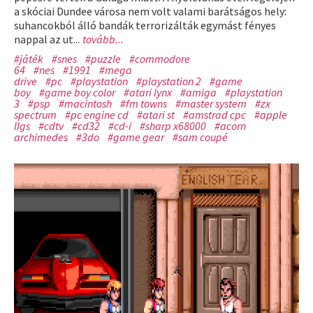
a skóciai Dundee városa nem volt valami barátságos hely:
suhancokból álló bandák terrorizálták egymást fényes
nappal az ut...
tovább...
#játék
#snes
#puzzle
#commodore
64
#nes
#1991
#mega
drive
#pc
#playstation
#playstation 2
#game
boy
#game boy color
#atari lynx
#amiga
#playstation
3
#psp
#macintosh
#fm towns
#master system
#zx
spectrum
#pc engine cd
#atari st
#amstrad cpc
#apple
IIgs
#cdtv
#cd32
#cd-i
#sharp x68000
#acorn
archimedes
#3do
#game gear
#sam coupé