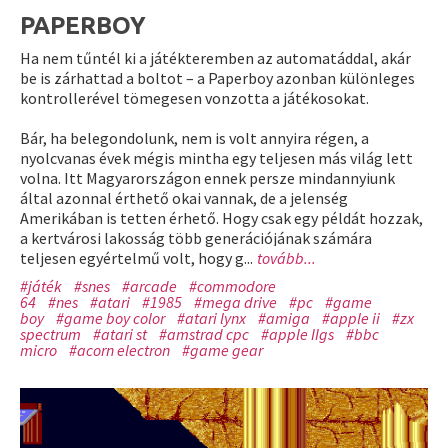
PAPERBOY
Ha nem tűntél ki a játékteremben az automatáddal, akár
be is zárhattad a boltot – a Paperboy azonban különleges
kontrollerével tömegesen vonzotta a játékosokat.
Bár, ha belegondolunk, nem is volt annyira régen, a
nyolcvanas évek mégis mintha egy teljesen más világ lett
volna. Itt Magyarországon ennek persze mindannyiunk
által azonnal érthető okai vannak, de a jelenség
Amerikában is tetten érhető. Hogy csak egy példát hozzak,
a kertvárosi lakosság több generációjának számára
teljesen egyértelmű volt, hogy g...
tovább...
#játék
#snes
#arcade
#commodore
64
#nes
#atari
#1985
#mega drive
#pc
#game
boy
#game boy color
#atari lynx
#amiga
#apple ii
#zx
spectrum
#atari st
#amstrad cpc
#apple IIgs
#bbc
micro
#acorn electron
#game gear