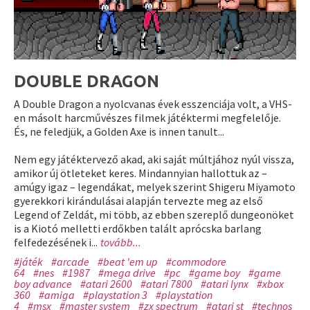
DOUBLE DRAGON
A Double Dragon a nyolcvanas évek esszenciája volt, a VHS-
en másolt harcművészes filmek játéktermi megfelelője.
És, ne feledjük, a Golden Axe is innen tanult...
Nem egy játéktervező akad, aki saját múltjához nyúl vissza,
amikor új ötleteket keres. Mindannyian hallottuk az –
amúgy igaz – legendákat, melyek szerint Shigeru Miyamoto
gyerekkori kirándulásai alapján tervezte meg az első
Legend of Zeldát, mi több, az ebben szereplő dungeonöket
is a Kiotó melletti erdőkben talált aprócska barlang
felfedezésének i...
tovább...
#játék
#arcade
#beat 'em up
#commodore
64
#nes
#1987
#mega drive
#pc
#game boy
#game
boy advance
#atari 2600
#atari 7800
#atari lynx
#xbox
360
#amiga
#playstation 3
#playstation
4
#msx
#master system
#zx spectrum
#atari st
#technos