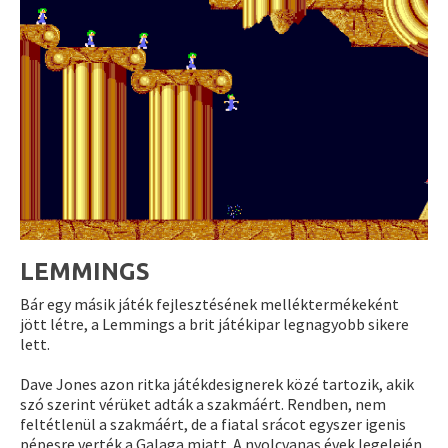
LEMMINGS
Bár egy másik játék fejlesztésének melléktermékeként
jött létre, a Lemmings a brit játékipar legnagyobb sikere
lett.
Dave Jones azon ritka játékdesignerek közé tartozik, akik
szó szerint vérüket adták a szakmáért. Rendben, nem
feltétlenül a szakmáért, de a fiatal srácot egyszer igenis
pépesre verték a Galaga miatt. A nyolcvanas évek legelején