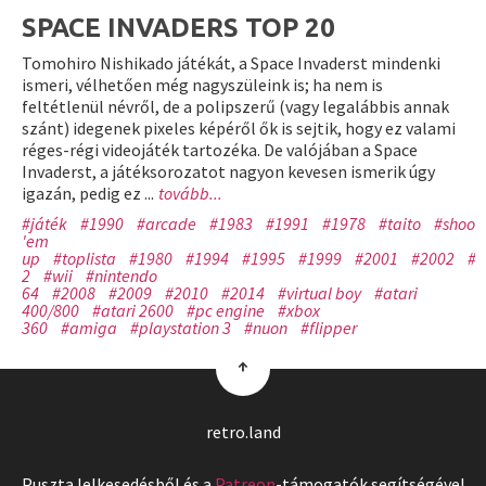
SPACE INVADERS TOP 20
Tomohiro Nishikado játékát, a Space Invaderst mindenki
ismeri, vélhetően még nagyszüleink is; ha nem is
feltétlenül névről, de a polipszerű (vagy legalábbis annak
szánt) idegenek pixeles képéről ők is sejtik, hogy ez valami
réges-régi videojáték tartozéka. De valójában a Space
Invaderst, a játéksorozatot nagyon kevesen ismerik úgy
igazán, pedig ez ...
tovább...
#játék
#1990
#arcade
#1983
#1991
#1978
#taito
#shoot
'em
up
#toplista
#1980
#1994
#1995
#1999
#2001
#2002
#p
2
#wii
#nintendo
64
#2008
#2009
#2010
#2014
#virtual boy
#atari
400/800
#atari 2600
#pc engine
#xbox
360
#amiga
#playstation 3
#nuon
#flipper
↑
retro.land
Puszta lelkesedésből és a
Patreon
-támogatók segítségével