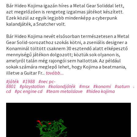
Bár Hideo Kojima igazán híres a Metal Gear Soliddal lett,
azt megelőzően is rengeteg izgalmas játékot készített.
Ezek közül az egyik legjobb mindenképp a cyberpunk
kalandjáték, a Snatcher volt.
Bár Hideo Kojima nevét elsősorban természetesen a Metal
Gear Solid-sorozathoz szokás kötni, a zseniális designer a
Konaminál töltött csaknem 30 esztendő alatt elképesztő
mennyiségű játékon dolgozott; köztük sok olyanon is,
amelyről talán még rajongói sem hallottak. Az például
sokak számára meglepő lehet, hogy Kojima a beatmania,
illetve a Guitar Fr...
tovább...
#játék
#1988
#nec pc-
8801
#playstation
#kalandjáték
#msx
#konami
#saturn
#
cd
#pc engine cd
#team metalslave
#hideo kojima