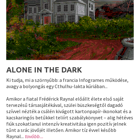
ALONE IN THE DARK
Ki tudja, mi a szörnyűbb: a francia Infogrames működése,
avagy a bolyongás egy Cthulhu-lakta kúriában...
Amikor a fiatal Frédérick Raynal előállt élete első saját
tervezésű társasjátékával, szülei büszkeségtől dagadó
szívvel nézték a csálén kivágott kartonpapír-ikonokat és a
kacskaringós betűkkel teliírt szabálykönyvet – alig hétéves
fiúk szokatlanul intenzív kreativitása igen pozitív jelnek
tűnt a srác jövőjét illetően. Amikor tíz évvel később
Raynal...
tovább...