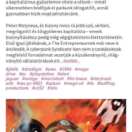
a kapitalizmus győzelemre vitele a célunk – minél
sikeresebben bódítjuk el parkunk látogatóit, annál
gyorsabban hízik majd pénztárcánk.
Peter Molyneux, és bizony nincs rá jobb szó, vérbeli,
megrögzött és tősgyökeres kapitalista – ennek
bizonyításához pedig elég végigtekinteni élettörténetén.
Első igazi játékának, a The Entrepreneurnek már neve is
árulkodik. A cyberpunk Syndicate-ben nem a szokásoknak
megfelelő forradalmat vezetjük a kizsákmányoló, világ-
irányító vállalatóriások ell...
tovább...
#játék
#stratégia
#snes
#1994
#mega
drive
#pc
#playstation
#atari
jaguar
#amiga
#macintosh
#fm towns
#electronic
arts
#nec pc-9801
#saturn
#mega cd
#ds
#bullfrog
productions
#cd32
#3do