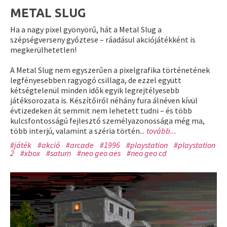
METAL SLUG
Ha a nagy pixel gyönyörű, hát a Metal Slug a
szépségverseny győztese – ráadásul akciójátékként is
megkerülhetetlen!
A Metal Slug nem egyszerűen a pixelgrafika történetének
legfényesebben ragyogó csillaga, de ezzel együtt
kétségtelenül minden idők egyik legrejtélyesebb
játéksorozata is. Készítőiről néhány fura álnéven kívül
évtizedeken át semmit nem lehetett tudni – és több
kulcsfontosságú fejlesztő személyazonossága még ma,
több interjú, valamint a széria történ...
tovább...
#játék
#akció
#arcade
#1996
#playstation
#playstation
2
#xbox
#saturn
#neo geo aes
#neo geo cd