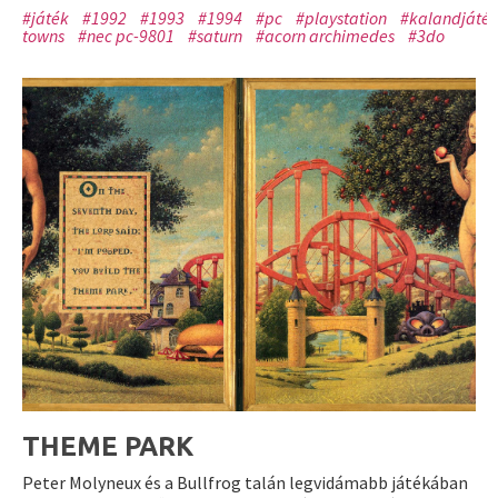
#játék
#1992
#1993
#1994
#pc
#playstation
#kalandjáté
towns
#nec pc-9801
#saturn
#acorn archimedes
#3do
THEME PARK
Peter Molyneux és a Bullfrog talán legvidámabb játékában