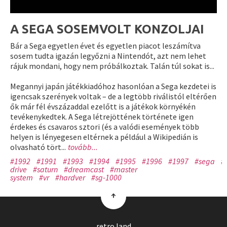
A SEGA SOSEMVOLT KONZOLJAI
Bár a Sega egyetlen évet és egyetlen piacot leszámítva
sosem tudta igazán legyőzni a Nintendót, azt nem lehet
rájuk mondani, hogy nem próbálkoztak. Talán túl sokat is...
Megannyi japán játékkiadóhoz hasonlóan a Sega kezdetei is
igencsak szerények voltak – de a legtöbb riválistól eltérően
ők már fél évszázaddal ezelőtt is a játékok környékén
tevékenykedtek. A Sega létrejöttének története igen
érdekes és csavaros sztori (és a valódi események több
helyen is lényegesen eltérnek a például a Wikipedián is
olvasható tört...
tovább...
#1992
#1991
#1993
#1994
#1995
#1996
#1997
#sega
#
drive
#saturn
#dreamcast
#master
system
#vr
#hardver
#sg-1000
↑
retro.land