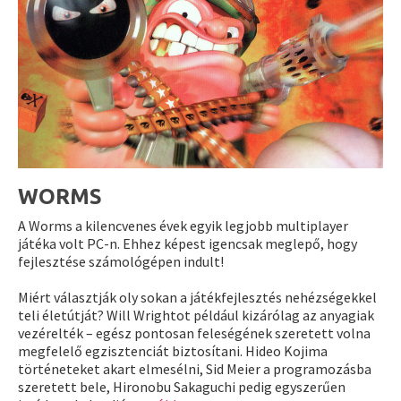
WORMS
A Worms a kilencvenes évek egyik legjobb multiplayer
játéka volt PC-n. Ehhez képest igencsak meglepő, hogy
fejlesztése számológépen indult!
Miért választják oly sokan a játékfejlesztés nehézségekkel
teli életútját? Will Wrightot például kizárólag az anyagiak
vezérelték – egész pontosan feleségének szeretett volna
megfelelő egzisztenciát biztosítani. Hideo Kojima
történeteket akart elmesélni, Sid Meier a programozásba
szeretett bele, Hironobu Sakaguchi pedig egyszerűen