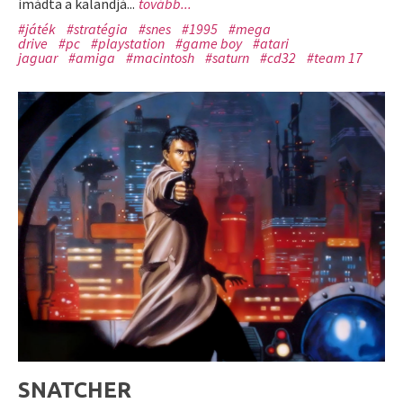
imádta a kalandjá...
tovább...
#játék
#stratégia
#snes
#1995
#mega
drive
#pc
#playstation
#game boy
#atari
jaguar
#amiga
#macintosh
#saturn
#cd32
#team 17
SNATCHER