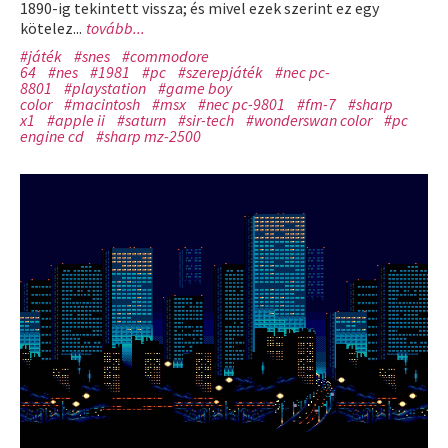
1890-ig tekintett vissza; és mivel ezek szerint ez egy
kötelez...
tovább...
#játék
#snes
#commodore
64
#nes
#1981
#pc
#szerepjáték
#nec pc-
8801
#playstation
#game boy
color
#macintosh
#msx
#nec pc-9801
#fm-7
#sharp
x1
#apple ii
#saturn
#sir-tech
#wonderswan color
#pc
engine cd
#sharp mz-2500