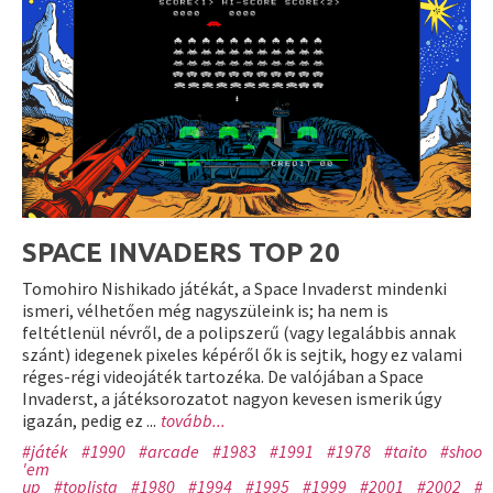
SPACE INVADERS TOP 20
Tomohiro Nishikado játékát, a Space Invaderst mindenki
ismeri, vélhetően még nagyszüleink is; ha nem is
feltétlenül névről, de a polipszerű (vagy legalábbis annak
szánt) idegenek pixeles képéről ők is sejtik, hogy ez valami
réges-régi videojáték tartozéka. De valójában a Space
Invaderst, a játéksorozatot nagyon kevesen ismerik úgy
igazán, pedig ez ...
tovább...
#játék
#1990
#arcade
#1983
#1991
#1978
#taito
#shoot
'em
up
#toplista
#1980
#1994
#1995
#1999
#2001
#2002
#p