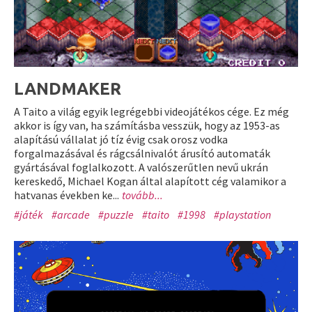
LANDMAKER
A Taito a világ egyik legrégebbi videojátékos cége. Ez még
akkor is így van, ha számításba vesszük, hogy az 1953-as
alapítású vállalat jó tíz évig csak orosz vodka
forgalmazásával és rágcsálnivalót árusító automaták
gyártásával foglalkozott. A valószerűtlen nevű ukrán
kereskedő, Michael Kogan által alapított cég valamikor a
hatvanas években ke...
tovább...
#játék
#arcade
#puzzle
#taito
#1998
#playstation