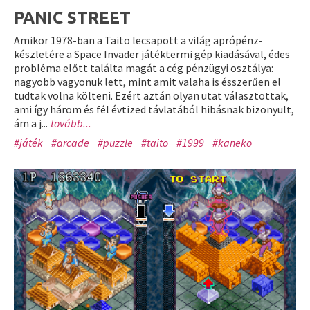
PANIC STREET
Amikor 1978-ban a Taito lecsapott a világ aprópénz-
készletére a Space Invader játéktermi gép kiadásával, édes
probléma előtt találta magát a cég pénzügyi osztálya:
nagyobb vagyonuk lett, mint amit valaha is ésszerűen el
tudtak volna költeni. Ezért aztán olyan utat választottak,
ami így három és fél évtized távlatából hibásnak bizonyult,
ám a j...
tovább...
#játék
#arcade
#puzzle
#taito
#1999
#kaneko