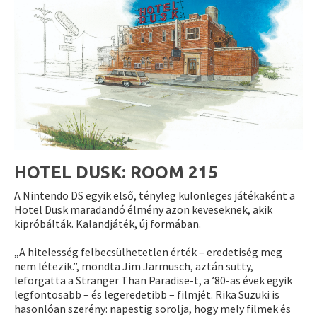
HOTEL DUSK: ROOM 215
A Nintendo DS egyik első, tényleg különleges játékaként a
Hotel Dusk maradandó élmény azon keveseknek, akik
kipróbálták. Kalandjáték, új formában.
„A hitelesség felbecsülhetetlen érték – eredetiség meg
nem létezik.”, mondta Jim Jarmusch, aztán sutty,
leforgatta a Stranger Than Paradise-t, a ’80-as évek egyik
legfontosabb – és legeredetibb – filmjét. Rika Suzuki is
hasonlóan szerény: napestig sorolja, hogy mely filmek és