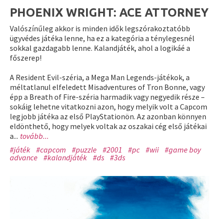
PHOENIX WRIGHT: ACE ATTORNEY
Valószínűleg akkor is minden idők legszórakoztatóbb
ügyvédes játéka lenne, ha ez a kategória a ténylegesnél
sokkal gazdagabb lenne. Kalandjáték, ahol a logikáé a
főszerep!
A Resident Evil-széria, a Mega Man Legends-játékok, a
méltatlanul elfeledett Misadventures of Tron Bonne, vagy
épp a Breath of Fire-széria harmadik vagy negyedik része –
sokáig lehetne vitatkozni azon, hogy melyik volt a Capcom
legjobb játéka az első PlayStationön. Az azonban könnyen
eldönthető, hogy melyek voltak az oszakai cég első játékai
a...
tovább...
#játék
#capcom
#puzzle
#2001
#pc
#wii
#game boy
advance
#kalandjáték
#ds
#3ds