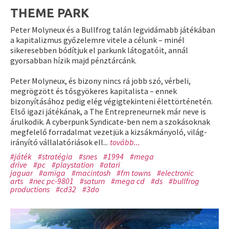
THEME PARK
Peter Molyneux és a Bullfrog talán legvidámabb játékában
a kapitalizmus győzelemre vitele a célunk – minél
sikeresebben bódítjuk el parkunk látogatóit, annál
gyorsabban hízik majd pénztárcánk.
Peter Molyneux, és bizony nincs rá jobb szó, vérbeli,
megrögzött és tősgyökeres kapitalista – ennek
bizonyításához pedig elég végigtekinteni élettörténetén.
Első igazi játékának, a The Entrepreneurnek már neve is
árulkodik. A cyberpunk Syndicate-ben nem a szokásoknak
megfelelő forradalmat vezetjük a kizsákmányoló, világ-
irányító vállalatóriások ell...
tovább...
#játék
#stratégia
#snes
#1994
#mega
drive
#pc
#playstation
#atari
jaguar
#amiga
#macintosh
#fm towns
#electronic
arts
#nec pc-9801
#saturn
#mega cd
#ds
#bullfrog
productions
#cd32
#3do