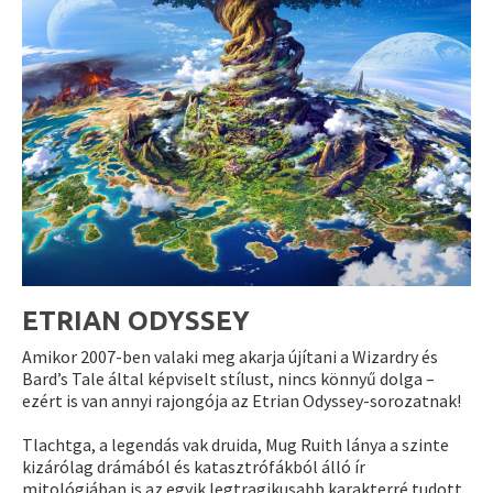
ETRIAN ODYSSEY
Amikor 2007-ben valaki meg akarja újítani a Wizardry és
Bard’s Tale által képviselt stílust, nincs könnyű dolga –
ezért is van annyi rajongója az Etrian Odyssey-sorozatnak!
Tlachtga, a legendás vak druida, Mug Ruith lánya a szinte
kizárólag drámából és katasztrófákból álló ír
mitológiában is az egyik legtragikusabb karakterré tudott