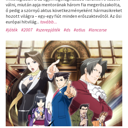
válni, miután apja mentorának három fia megerőszakolta,
ő pedig a szörnyű aktus következményeként hármasikreket
hozott világra – egy-egy fiút minden erőszaktevőtől. Az ősi
európai hitvilág...
tovább...
#játék
#2007
#szerepjáték
#ds
#atlus
#lancarse