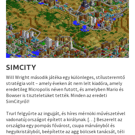
SIMCITY
Will Wright második játéka egy különleges, stílusteremtő
stratégia volt – amely éveken át nem lelt kiadóra, amely
eredetileg Micropolis néven futott, és amelyben Mario és
Bowser is tiszteletüket tették. Minden az eredeti
SimCityről!
Trurl felgyűrte az ingujját, és híres mérnöki művészetével
vadonatúj országot épített a királynak. […] Beszerelt az
országba egy pompás fővárost, csupa márványból és
hegyikristályból, beépítette az agg bölcsek tanácsát, téli