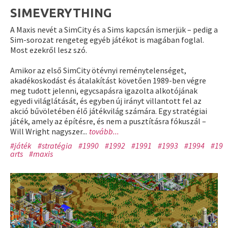
SIMEVERYTHING
A Maxis nevét a SimCity és a Sims kapcsán ismerjük – pedig a
Sim-sorozat rengeteg egyéb játékot is magában foglal.
Most ezekről lesz szó.
Amikor az első SimCity ötévnyi reménytelenséget,
akadékoskodást és átalakítást követően 1989-ben végre
meg tudott jelenni, egycsapásra igazolta alkotójának
egyedi világlátását, és egyben új irányt villantott fel az
akció bűvöletében élő játékvilág számára. Egy stratégiai
játék, amely az építésre, és nem a pusztításra fókuszál –
Will Wright nagyszer...
tovább...
#játék
#stratégia
#1990
#1992
#1991
#1993
#1994
#199
arts
#maxis