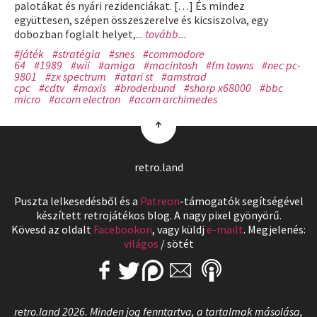
palotákat és nyári rezidenciákat. […] És mindez
együttesen, szépen összeszerelve és kicsiszolva, egy
dobozban foglalt helyet,...
tovább...
#játék
#stratégia
#snes
#commodore
64
#1989
#wii
#amiga
#macintosh
#fm towns
#nec pc-
9801
#zx spectrum
#atari st
#amstrad
cpc
#cdtv
#maxis
#broderbund
#sharp x68000
#bbc
micro
#acorn electron
#acorn archimedes
↑
retro.land
Puszta lelkesedésből és a
Patreon
-támogatók segítségével
készített retrojátékos blog. A nagy pixel gyönyörű.
Kövesd az oldalt
Facebookon
, vagy küldj
e-mailt
. Megjelenés:
világos
/
sötét
retro.land 2026. Minden jog fenntartva, a tartalmak másolása,