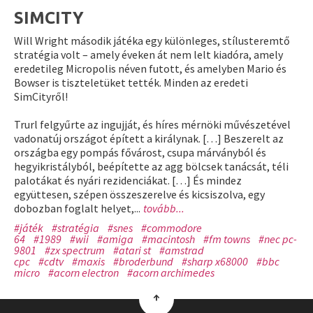
SIMCITY
Will Wright második játéka egy különleges, stílusteremtő
stratégia volt – amely éveken át nem lelt kiadóra, amely
eredetileg Micropolis néven futott, és amelyben Mario és
Bowser is tiszteletüket tették. Minden az eredeti
SimCityről!
Trurl felgyűrte az ingujját, és híres mérnöki művészetével
vadonatúj országot épített a királynak. […] Beszerelt az
országba egy pompás fővárost, csupa márványból és
hegyikristályból, beépítette az agg bölcsek tanácsát, téli
palotákat és nyári rezidenciákat. […] És mindez
együttesen, szépen összeszerelve és kicsiszolva, egy
dobozban foglalt helyet,...
tovább...
#játék
#stratégia
#snes
#commodore
64
#1989
#wii
#amiga
#macintosh
#fm towns
#nec pc-
9801
#zx spectrum
#atari st
#amstrad
cpc
#cdtv
#maxis
#broderbund
#sharp x68000
#bbc
micro
#acorn electron
#acorn archimedes
↑