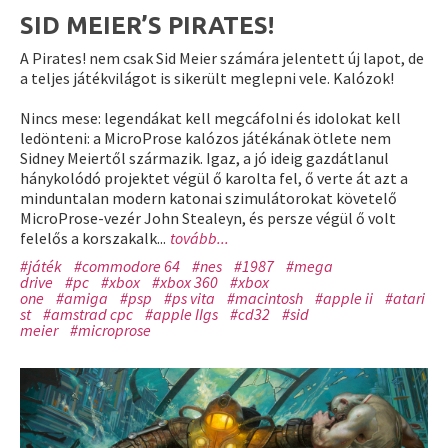
SID MEIER’S PIRATES!
A Pirates! nem csak Sid Meier számára jelentett új lapot, de
a teljes játékvilágot is sikerült meglepni vele. Kalózok!
Nincs mese: legendákat kell megcáfolni és idolokat kell
ledönteni: a MicroProse kalózos játékának ötlete nem
Sidney Meiertől származik. Igaz, a jó ideig gazdátlanul
hánykolódó projektet végül ő karolta fel, ő verte át azt a
minduntalan modern katonai szimulátorokat követelő
MicroProse-vezér John Stealeyn, és persze végül ő volt
felelős a korszakalk...
tovább...
#játék
#commodore 64
#nes
#1987
#mega
drive
#pc
#xbox
#xbox 360
#xbox
one
#amiga
#psp
#ps vita
#macintosh
#apple ii
#atari
st
#amstrad cpc
#apple IIgs
#cd32
#sid
meier
#microprose