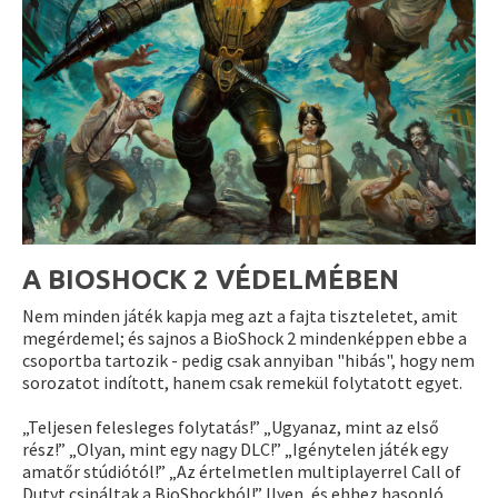
A BIOSHOCK 2 VÉDELMÉBEN
Nem minden játék kapja meg azt a fajta tiszteletet, amit
megérdemel; és sajnos a BioShock 2 mindenképpen ebbe a
csoportba tartozik - pedig csak annyiban "hibás", hogy nem
sorozatot indított, hanem csak remekül folytatott egyet.
„Teljesen felesleges folytatás!” „Ugyanaz, mint az első
rész!” „Olyan, mint egy nagy DLC!” „Igénytelen játék egy
amatőr stúdiótól!” „Az értelmetlen multiplayerrel Call of
Dutyt csináltak a BioShockból!” Ilyen, és ehhez hasonló