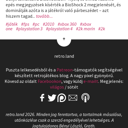
epés megjegyzések kísérték a BioShock 2 megjelenését, és
dominálják azóta is a játékról való párbeszédet – azt
hiszem tagad...
tovább...
#játék
#fps
#pc
#2010
#xbox 360
#xbox
one
#playstation 3
#playstation 4
#2k marin
#2k
↑
retro.land
Puszta lelkesedésből és a
Patreon
-támogatók segítségével
készített retrojátékos blog. A nagy pixel gyönyörű.
Kövesd az oldalt
Facebookon
, vagy küldj
e-mailt
. Megjelenés:
világos
/
sötét
retro.land 2026. Minden jog fenntartva, a tartalmak másolása,
utánközlése csak a szerző engedélyével lehetséges. A
jogtulajdonos Bényi László, Grath.