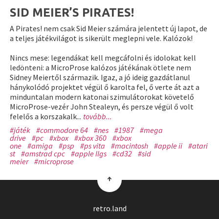
SID MEIER’S PIRATES!
A Pirates! nem csak Sid Meier számára jelentett új lapot, de
a teljes játékvilágot is sikerült meglepni vele. Kalózok!
Nincs mese: legendákat kell megcáfolni és idolokat kell
ledönteni: a MicroProse kalózos játékának ötlete nem
Sidney Meiertől származik. Igaz, a jó ideig gazdátlanul
hánykolódó projektet végül ő karolta fel, ő verte át azt a
minduntalan modern katonai szimulátorokat követelő
MicroProse-vezér John Stealeyn, és persze végül ő volt
felelős a korszakalk...
tovább...
#játék
#commodore 64
#nes
#1987
#mega
drive
#pc
#xbox
#xbox 360
#xbox
one
#amiga
#psp
#ps vita
#macintosh
#apple ii
#atari
st
#amstrad cpc
#apple IIgs
#cd32
#sid
meier
#microprose
↑
retro.land