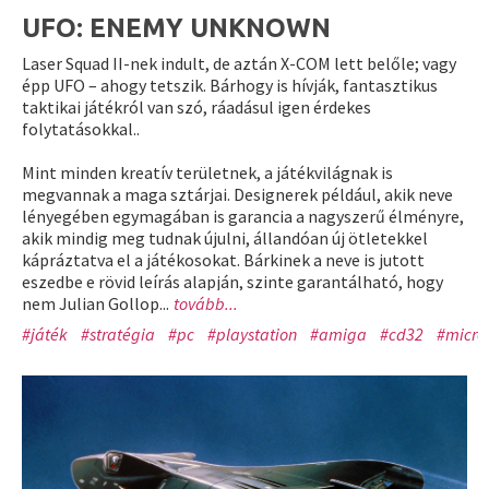
UFO: ENEMY UNKNOWN
Laser Squad II-nek indult, de aztán X-COM lett belőle; vagy
épp UFO – ahogy tetszik. Bárhogy is hívják, fantasztikus
taktikai játékról van szó, ráadásul igen érdekes
folytatásokkal..
Mint minden kreatív területnek, a játékvilágnak is
megvannak a maga sztárjai. Designerek például, akik neve
lényegében egymagában is garancia a nagyszerű élményre,
akik mindig meg tudnak újulni, állandóan új ötletekkel
kápráztatva el a játékosokat. Bárkinek a neve is jutott
eszedbe e rövid leírás alapján, szinte garantálható, hogy
nem Julian Gollop...
tovább...
#játék
#stratégia
#pc
#playstation
#amiga
#cd32
#micro