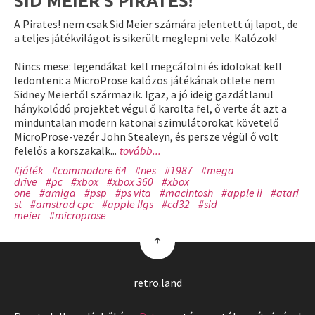
SID MEIER’S PIRATES!
A Pirates! nem csak Sid Meier számára jelentett új lapot, de
a teljes játékvilágot is sikerült meglepni vele. Kalózok!
Nincs mese: legendákat kell megcáfolni és idolokat kell
ledönteni: a MicroProse kalózos játékának ötlete nem
Sidney Meiertől származik. Igaz, a jó ideig gazdátlanul
hánykolódó projektet végül ő karolta fel, ő verte át azt a
minduntalan modern katonai szimulátorokat követelő
MicroProse-vezér John Stealeyn, és persze végül ő volt
felelős a korszakalk...
tovább...
#játék
#commodore 64
#nes
#1987
#mega
drive
#pc
#xbox
#xbox 360
#xbox
one
#amiga
#psp
#ps vita
#macintosh
#apple ii
#atari
st
#amstrad cpc
#apple IIgs
#cd32
#sid
meier
#microprose
↑
retro.land