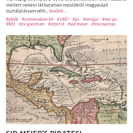
mellett nekem láthatatlan repülőkről magyarázó
osztálytársam vélh...
tovább...
#játék
#commodore 64
#1987
#pc
#amiga
#nec pc-
9801
#zx spectrum
#atari st
#sid meier
#microprose