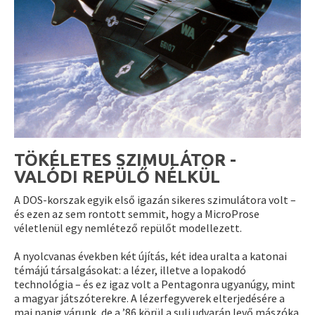
TÖKÉLETES SZIMULÁTOR -
VALÓDI REPÜLŐ NÉLKÜL
A DOS-korszak egyik első igazán sikeres szimulátora volt –
és ezen az sem rontott semmit, hogy a MicroProse
véletlenül egy nemlétező repülőt modellezett.
A nyolcvanas években két újítás, két idea uralta a katonai
témájú társalgásokat: a lézer, illetve a lopakodó
technológia – és ez igaz volt a Pentagonra ugyanúgy, mint
a magyar játszóterekre. A lézerfegyverek elterjedésére a
mai napig várunk, de a ’86 körül a suli udvarán levő mászóka