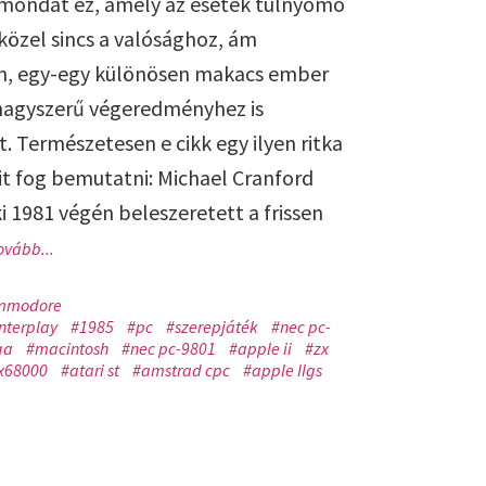
mondat ez, amely az esetek túlnyomó
közel sincs a valósághoz, ám
n, egy-egy különösen makacs ember
nagyszerű végeredményhez is
. Természetesen e cikk egy ilyen ritka
rit fog bemutatni: Michael Cranford
ki 1981 végén beleszeretett a frissen
ovább...
mmodore
nterplay
#1985
#pc
#szerepjáték
#nec pc-
ga
#macintosh
#nec pc-9801
#apple ii
#zx
x68000
#atari st
#amstrad cpc
#apple IIgs