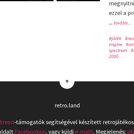
megnyitni 
ezzel a p
...
tovább...
#játék
#nes
engine
#am
spectrum
#
2000
↑
retro.land
treon
-támogatók segítségével készített retrojátékos
oldalt
Facebookon
, vagy küldj
e-mailt
. Megjelenés:
vi