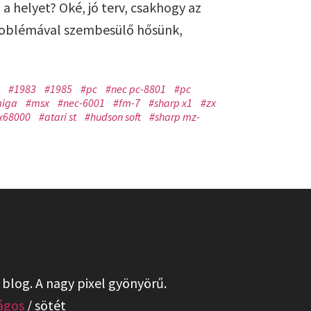
a helyet? Oké, jó terv, csakhogy az
roblémával szembesülő hősünk,
#1983
#1985
#pc
#nec pc-8801
#pc
iga
#msx
#nec-6001
#fm-7
#sharp x1
#zx
x68000
#atari st
#hudson soft
#sharp mz-
 blog. A nagy pixel gyönyörű.
lágos
/
sötét