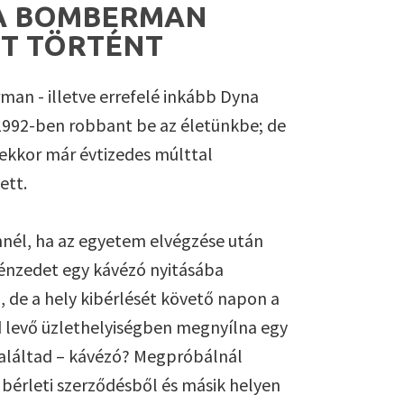
A BOMBERMAN
T TÖRTÉNT
an - illetve errefelé inkább Dyna
 1992-ben robbant be az életünkbe; de
 ekkor már évtizedes múlttal
ett.
nnél, ha az egyetem elvégzése után
nzedet egy kávézó nyitásába
, de a hely kibérlését követő napon a
 levő üzlethelyiségben megnyílna egy
italáltad – kávézó? Megpróbálnál
a bérleti szerződésből és másik helyen