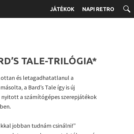
JÁTÉKOK
NAPI RETRO
RD’S TALE-TRILÓGIA*
lottan és letagadhatatlanul a
másolta, a Bard’s Tale így is új
 nyitott a számítógépes szerepjátékok
ben.
okkal jobban tudnám csinálni!”