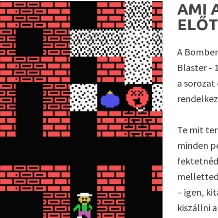
AMI 
ELŐT
A Bomberm
Blaster -
a sorozat
rendelkez
Te mit te
minden pé
fektetnéd
melletted
– igen, k
kiszállni 