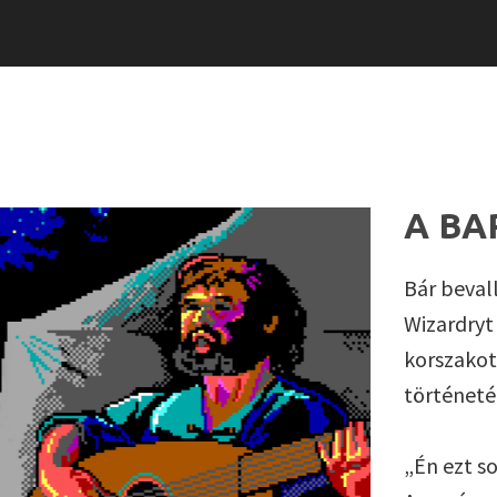
A BA
Bár beval
Wizardryt 
korszakot
történeté
„Én ezt s