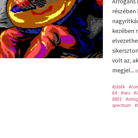
Arrogáns 
részében 
nagyritká
kezében 
elvezethet
sikerszto
volt az, a
megjel...
t
#játék
#co
64
#nes
#i
8801
#ami
spectrum
#