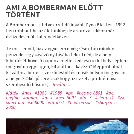
AMI A BOMBERMAN ELŐTT
TÖRTÉNT
A Bomberman - illetve errefelé inkább Dyna Blaster - 1992-
ben robbant be az életünkbe; de a sorozat ekkor már
évtizedes múlttal rendelkezett.
Te mit tennél, ha az egyetem elvégzése után minden
pénzedet egy kávézó nyitásába fektetnéd, de a hely
kibérlését követő napon a melletted levő üzlethelyiségben
megnyílna egy – igen, kitaláltad – kávézó? Megpróbálnál
kiszállni a bérleti szerződésből és másik helyen megnyitni
a helyet? Oké, jó terv, csakhogy az ezzel a problémával
szembesülő hősünk, ...
tovább...
#játék
#nes
#1983
#1985
#pc
#nec pc-8801
#pc
engine
#amiga
#msx
#nec-6001
#fm-7
#sharp x1
#zx
spectrum
#x68000
#atari st
#hudson soft
#sharp mz-
2000