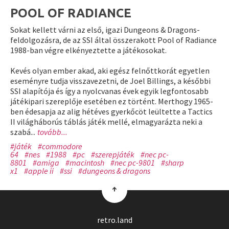
POOL OF RADIANCE
Sokat kellett várni az első, igazi Dungeons & Dragons-
feldolgozásra, de az SSI által összerakott Pool of Radiance
1988-ban végre elkényeztette a játékosokat.
Kevés olyan ember akad, aki egész felnőttkorát egyetlen
eseményre tudja visszavezetni, de Joel Billings, a későbbi
SSI alapítója és így a nyolcvanas évek egyik legfontosabb
játékipari szereplője esetében ez történt. Merthogy 1965-
ben édesapja az alig hétéves gyerkőcöt leültette a Tactics
II világháborús táblás játék mellé, elmagyarázta neki a
szabá...
tovább...
#játék
#commodore
64
#nes
#1988
#pc
#szerepjáték
#nec pc-
8801
#amiga
#macintosh
#nec pc-9801
#sharp
x1
#apple ii
#ssi
#dungeons & dragons
↑
retro.land