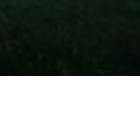
A HŐS, AKI JOBBAT ÉRDEMELT VOLNA
Ha van játék, amely megérdemelne egy háttérinformációkkal,
korai vázlatokkal, őrült ötlet-kísérletekkel teli gyönyörű
művészeti albumot, hát az egész biztosan a
DmC
. Elvégre
amikor a Capcom arra kérte a Ninja Theory fejlesztőit, hogy
felejtsenek el minden korábbi
Devil May Cry
-berögződést, és a
főszereplő Dantétól kezdve mindent gondoljanak újra, ott
biztos született néhány elég vad próbálkozás. Egy ilyen