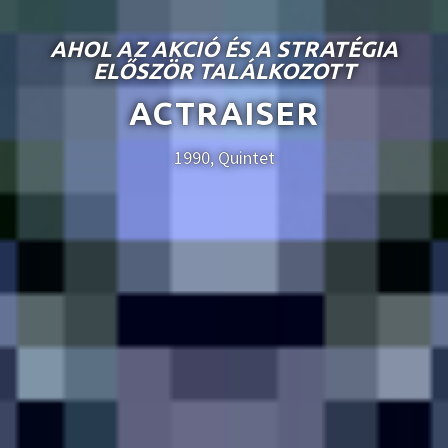
AHOL AZ AKCIÓ ÉS A STRATÉGIA
ELŐSZÖR TALÁLKOZOTT
ACTRAISER
1990, Quintet