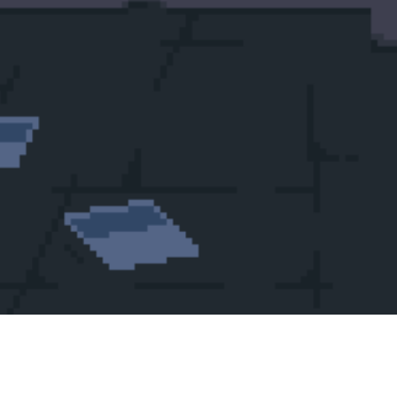
Ki tudja, talán a Disney grafikusai segítettek a dologban, de az
eredeti
Tron
-játék e hirdetése a nyolcvanas évek első felének
talán legstílusosabb, legmenőbb videojáték-reklámja lett.