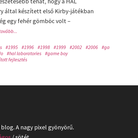
szetesebb tehát, hogy a HAL
y által készített első Kirby-játékban
g egy fehér gömböc volt –
tovább...
s
#1995
#1996
#1998
#1999
#2002
#2006
#gamecube
#wii
do
#hal laboratories
#game boy
ított fejlesztés
 blog. A nagy pixel gyönyörű.
lágos
/
sötét