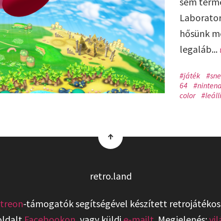
sem termé
Laborator
hősünk mé
legaláb...
#játék
#sne
64
#ninten
color
#leáll
↑
retro.land
treon
-támogatók segítségével készített retrojátékos
oldalt
Facebookon
, vagy küldj
e-mailt
. Megjelenés:
vi