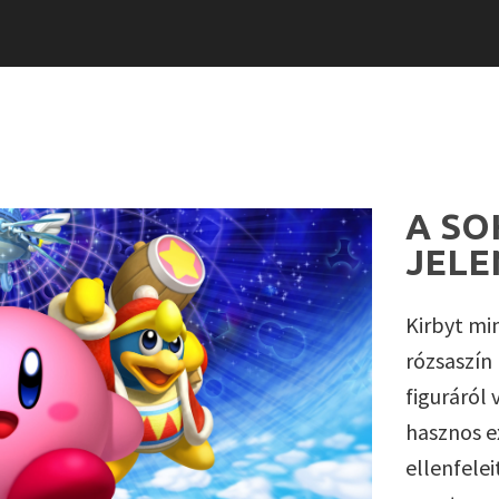
A SO
JELE
Kirbyt mi
rózsaszín
figuráról 
hasznos e
ellenfelei