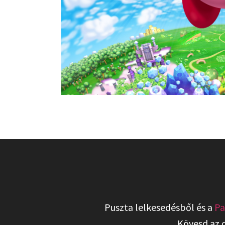
Puszta lelkesedésből és a
Pa
Kövesd az 