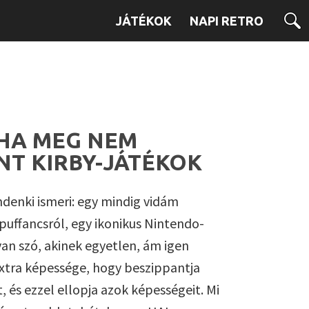
JÁTÉKOK
NAPI RETRO
HA MEG NEM
NT KIRBY-JÁTÉKOK
ndenki ismeri: egy mindig vidám
 puffancsról, egy ikonikus Nintendo-
van szó, akinek egyetlen, ám igen
xtra képessége, hogy beszippantja
t, és ezzel ellopja azok képességeit. Mi