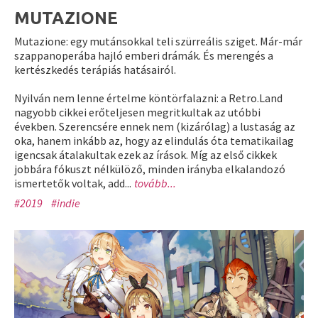
MUTAZIONE
Mutazione: egy mutánsokkal teli szürreális sziget. Már-már
szappanoperába hajló emberi drámák. És merengés a
kertészkedés terápiás hatásairól.
Nyilván nem lenne értelme köntörfalazni: a Retro.Land
nagyobb cikkei erőteljesen megritkultak az utóbbi
években. Szerencsére ennek nem (kizárólag) a lustaság az
oka, hanem inkább az, hogy az elindulás óta tematikailag
igencsak átalakultak ezek az írások. Míg az első cikkek
jobbára fókuszt nélkülöző, minden irányba elkalandozó
ismertetők voltak, add...
tovább...
#2019
#indie