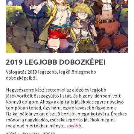
2019 LEGJOBB DOBOZKÉPEI
Válogatás 2019 legszebb, legkülönlegesebb
dobozképeiből.
Negyedszerre készítettem el az előző év legjobb
játékborítóit összegyűjtő listát, és bizony idén sem volt
könnyű dolgom. Ahogy a digitális játékpiac egyre növekvő
tempóban terjed, úgy hárul egyre kevesebb figyelem a
fizikai példányokat díszítő borítók megalkotására. Érdekes
módon a nagykiadós, csúcskategóriás játékok megint
meglepő mértékben hiányo...
tovább...