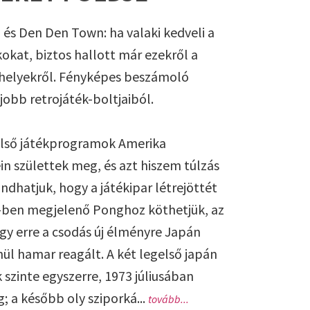
 és Den Den Town: ha valaki kedveli a
kokat, biztos hallott már ezekről a
helyekről. Fényképes beszámoló
jobb retrojáték-boltjaiból.
első játékprogramok Amerika
n születtek meg, és azt hiszem túlzás
ndhatjuk, hogy a játékipar létrejöttét
2-ben megjelenő Ponghoz köthetjük, az
ogy erre a csodás új élményre Japán
nül hamar reagált. A két legelső japán
 szinte egyszerre, 1973 júliusában
; a később oly sziporká...
tovább...