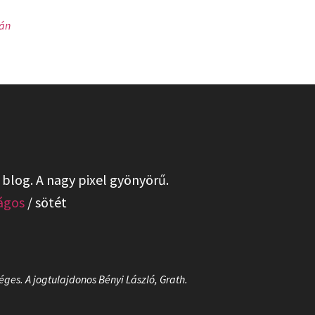
án
 blog. A nagy pixel gyönyörű.
lágos
/
sötét
ges. A jogtulajdonos Bényi László, Grath.