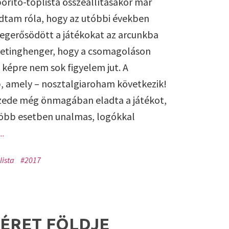
borító-toplista összeállításakor már
tam róla, hogy az utóbbi években
egerősödött a játékokat az arcunkba
etinghenger, hogy a csomagoláson
képre nem sok figyelem jut. A
, amely – nosztalgiaroham következik!
izede még önmagában eladta a játékot,
öbb esetben unalmas, logókkal
..
lista
#2017
GÉRET FÖLDJE