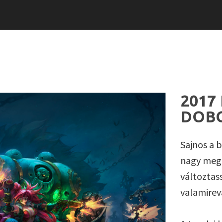
2017
DOBO
Sajnos a 
nagy megb
változtas
valamirev