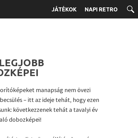
JÁTÉKOK
NAPI RETRO
 LEGJOBB
ZKÉPEI
borítóképeket manapság nem övezi
ecsülés – itt az ideje tehát, hogy ezen
sunk: következzenek tehát a tavalyi év
aló dobozképei!