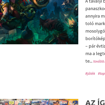
A tavalyi 
panaszkod
annyira m
toló mark
mosolygó 
borítókép
– pár évt
ma a legt
te...
tovább.
#játék
#top
AZ Í