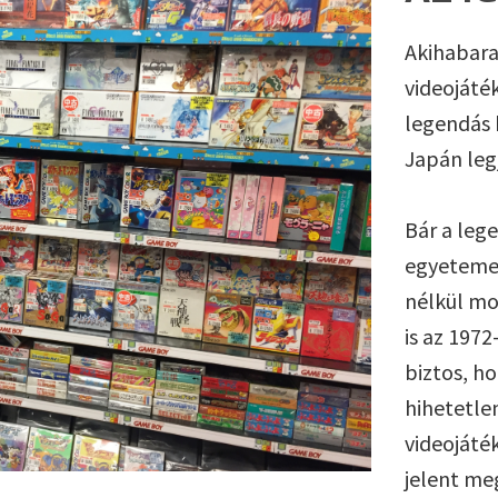
Akihabara
videojáté
legendás 
Japán leg
Bár a leg
egyetemei
nélkül mo
is az 197
biztos, h
hihetetle
videojáték
jelent meg