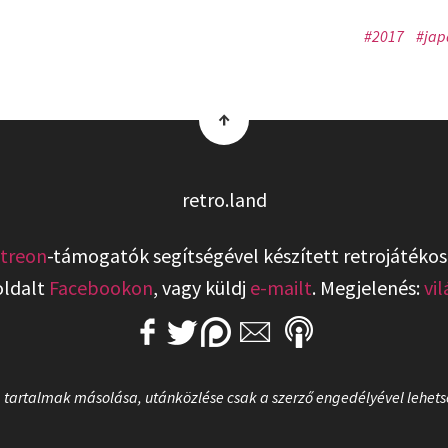
#2017
#jap
↑
retro.land
treon
-támogatók segítségével készített retrojátékos
oldalt
Facebookon
, vagy küldj
e-mailt
. Megjelenés:
vi
a tartalmak másolása, utánközlése csak a szerző engedélyével lehetsé